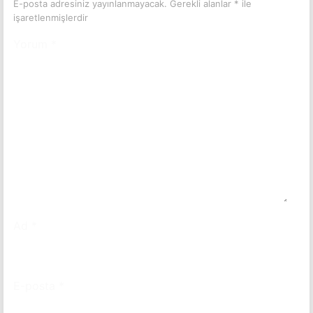
E-posta adresiniz yayınlanmayacak.
Gerekli alanlar
*
ile
işaretlenmişlerdir
Yorum
*
Ad
*
E-posta
*