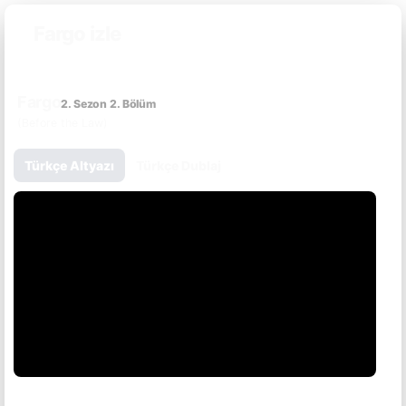
Fargo izle
Fargo
2. Sezon 2. Bölüm
(Before the Law)
Türkçe Altyazı
Türkçe Dublaj