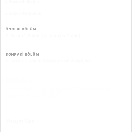
2. Sezon 9. Bölüm
CC
TR
2. Sezon 10. Bölüm
CC
TR
ÖNCEKI BÖLÜM
2. Sezon 1. Bölüm (Waiting for Dutch)
SONRAKI BÖLÜM
2. Sezon 3. Bölüm (The Myth Of Sisyphus)
Bölüm Özeti
Gerhardt ailesi sürpriz bir teklifle karşılaşır. Peggy ve Ed,
kazayı örtbas etmeye çalışır...
Bölüm özetini okumak için tıkla.
(Spoiler İçerebilir)
Yorum Yaz