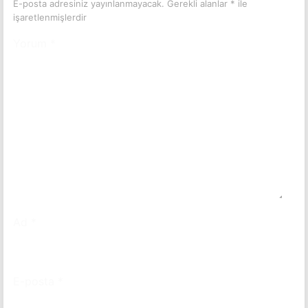
E-posta adresiniz yayınlanmayacak.
Gerekli alanlar
*
ile
işaretlenmişlerdir
Yorum
*
Ad
*
E-posta
*