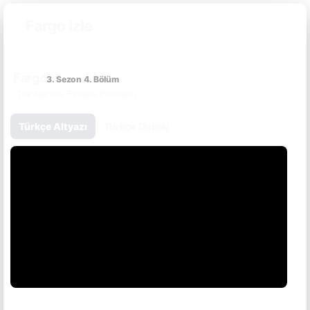
Fargo izle
Fargo
3. Sezon 4. Bölüm
(The Narrow Escape Problem)
Türkçe Altyazı
Türkçe Dublaj