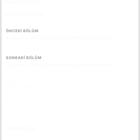
3. Sezon 9. Bölüm
CC
TR
3. Sezon 10. Bölüm
CC
TR
ÖNCEKI BÖLÜM
3. Sezon 3. Bölüm (The Law of Non-Contradiction)
SONRAKI BÖLÜM
3. Sezon 5. Bölüm (The House Of Special Purpose)
Bölüm Özeti
Emmit ve SY, içine düştükleri durumu değerlendirir. Gloria,
Maurice ile ilgili yeni bilgiler edinir...
Bölüm özetini okumak için tıkla.
(Spoiler İçerebilir)
Yorum Yaz