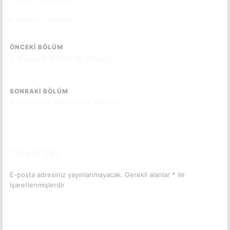
4. Sezon 11. Bölüm
CC
ÖNCEKI BÖLÜM
4. Sezon 8. Bölüm (8. Bölüm)
SONRAKI BÖLÜM
4. Sezon 10. Bölüm (10. Bölüm)
Yorum Yaz
E-posta adresiniz yayınlanmayacak.
Gerekli alanlar
*
ile
işaretlenmişlerdir
Yorum
*